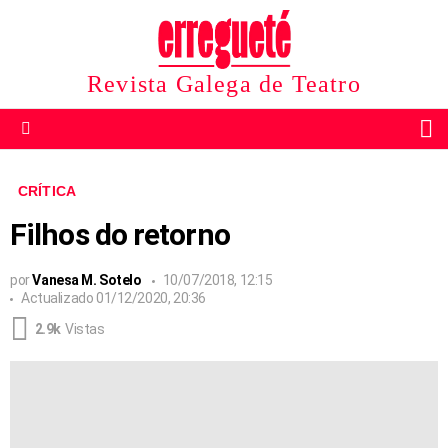
Revista Galega de Teatro
B
Menu
CRÍTICA
Filhos do retorno
por
Vanesa M. Sotelo
10/07/2018, 12:15
Actualizado
01/12/2020, 20:36
2.9k
Vistas