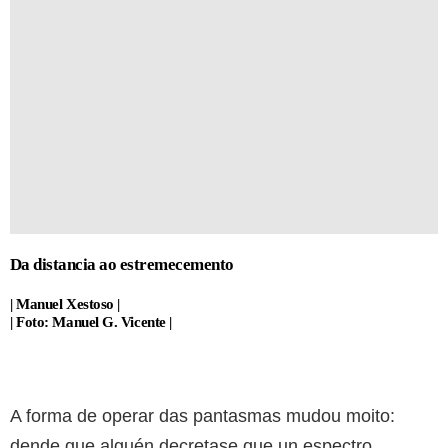
Da distancia ao estremecemento
| Manuel Xestoso |
| Foto: Manuel G. Vicente |
A forma de operar das pantasmas mudou moito:
dende que alguén decretase que un espectro