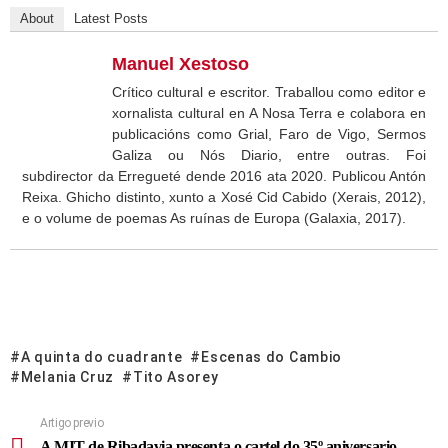
About
Latest Posts
Manuel Xestoso
Crítico cultural e escritor. Traballou como editor e
xornalista cultural en A Nosa Terra e colabora en
publicacións como Grial, Faro de Vigo, Sermos
Galiza ou Nós Diario, entre outras. Foi
subdirector da Erregueté dende 2016 ata 2020. Publicou Antón
Reixa. Ghicho distinto, xunto a Xosé Cid Cabido (Xerais, 2012),
e o volume de poemas As ruínas de Europa (Galaxia, 2017).
A quinta do cuadrante
Escenas do Cambio
Melania Cruz
Tito Asorey
Artigo previo
A MIT de Ribadavia presenta o cartel do 35º aniversario