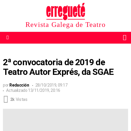
Revista Galega de Teatro
B
Menu
2ª convocatoria de 2019 de
Teatro Autor Exprés, da SGAE
por
Redacción
28/10/2019, 09:17
Actualizado
13/11/2019, 20:16
2k
Vistas