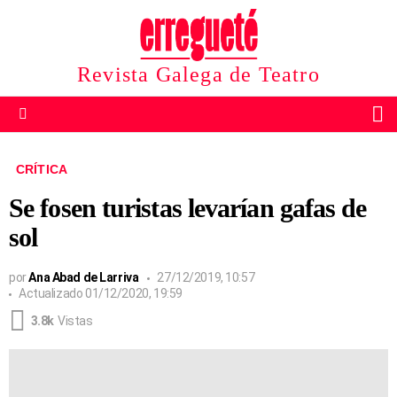
Revista Galega de Teatro
B
Menu
CRÍTICA
Se fosen turistas levarían gafas de
sol
por
Ana Abad de Larriva
27/12/2019, 10:57
Actualizado
01/12/2020, 19:59
3.8k
Vistas