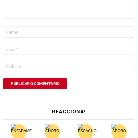
Nome
*
Correo
electrónico
*
Web
REACCIONA!