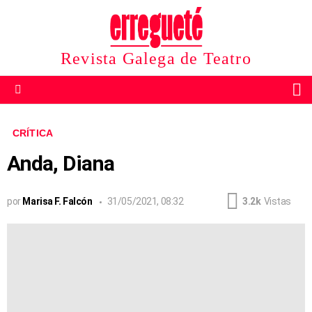
Revista Galega de Teatro
B
Menu
CRÍTICA
Anda, Diana
por
Marisa F. Falcón
31/05/2021, 08:32
3.2k
Vistas