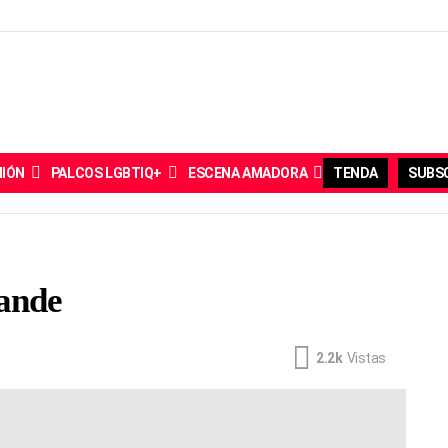
NIÓN
PALCOS LGBTIQ+
ESCENA AMADORA
TENDA
SUBSC
rande
2.2k
Vistas