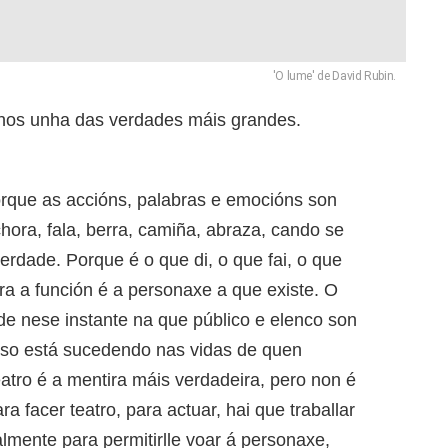
'O lume' de David Rubin.
nos unha das verdades máis grandes.
orque as accións, palabras e emocións son
chora, fala, berra, camiña, abraza, cando se
erdade. Porque é o que di, o que fai, o que
a a función é a personaxe a que existe. O
e nese instante na que público e elenco son
iso está sucedendo nas vidas de quen
eatro é a mentira máis verdadeira, pero non é
 facer teatro, para actuar, hai que traballar
lmente para permitirlle voar á personaxe,