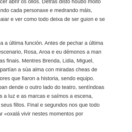
cer abrir os ollos. Detrás disto houbo moito
pando cada personaxe e medrando máis,
iar e ver como todo deixa de ser guion e se
 a última función. Antes de pechar a última
 escenario, Rosa, Aroa e eu démonos a man
s finais. Mentres Brenda, Lidia, Miguel,
mpartían a súa alma con miradas cheas de
res que fiaron a historia, sendo equipo.
n dende o outro lado do teatro, sentíndoas
os a luz e as marcas e saímos a escena,
seus fillos. Final e segundos nos que todo
r «oxalá vivir nestes momentos por