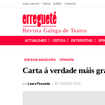
Quen somos?
Textos
Boletín
Contacto
Revista Galega de Teatro
ACTUALIDADE
CRÍTICA
ENTREVISTAS
OPI
ESCENA AMADORA
OPINIÓN
Carta á verdade máis g
por
Laura Pousada
01/10/2023, 13:37