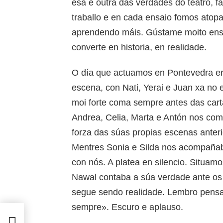
esa é outra das verdades do teatro, fa
traballo e en cada ensaio fomos ato
aprendendo máis. Gústame moito ensa
converte en historia, en realidade.
O día que actuamos en Pontevedra era
escena, con Nati, Yerai e Juan xa no
moi forte coma sempre antes das carta
Andrea, Celia, Marta e Antón nos co
forza das súas propias escenas anterio
Mentres Sonia e Silda nos acompañaba
con nós. A platea en silencio. Situam
Nawal contaba a súa verdade ante os 
segue sendo realidade. Lembro pensa
sempre». Escuro e aplauso.
n