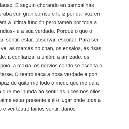
plauso. E seguín chorando en bambalinas
aba cun gran sorriso e feliz por dar voz en
era a última función pero tamén por toda a
endios» e a súa verdade. Porque o que o
r, sentir, estar, observar, escoitar. Para ser.
ve, as marcas no chan, os ensaios, as risas,
e, a confianza, a unión, a amizade, os
 apoio, a maxia, os nervios cando se escoita o
atarse. O teatro saca a nosa verdade e pon
apaz de quitarme todo o medo que me dá a
 que me inunda ao sentir as luces nos ollos
faime estar presente e é o lugar onde toda a
 e ver teatro fainos sentir, danos