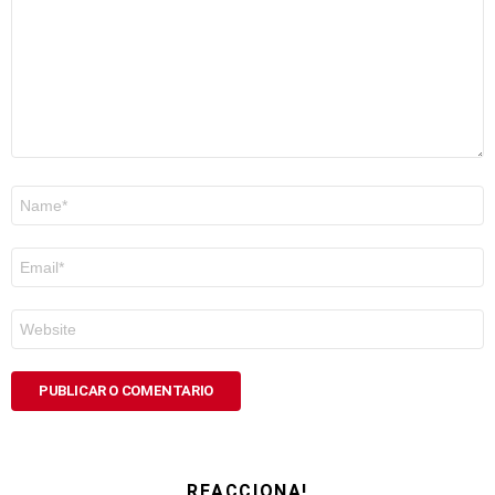
Nome
*
Correo
electrónico
*
Web
REACCIONA!