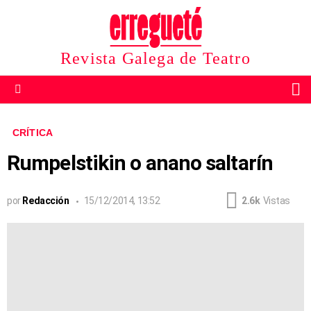
Revista Galega de Teatro
B
Menu
CRÍTICA
Rumpelstikin o anano saltarín
por
Redacción
15/12/2014, 13:52
2.6k
Vistas