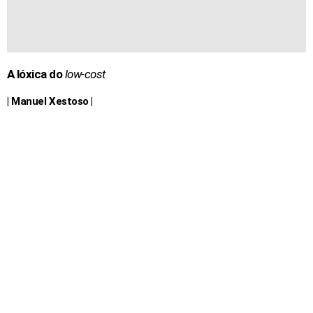
A lóxica do
low-cost
| Manuel Xestoso |