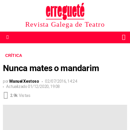
Revista Galega de Teatro
B
Menu
CRÍTICA
Nunca mates o mandarim
por
Manuel Xestoso
02/07/2016, 14:24
Actualizado
01/12/2020, 19:08
2.9k
Vistas