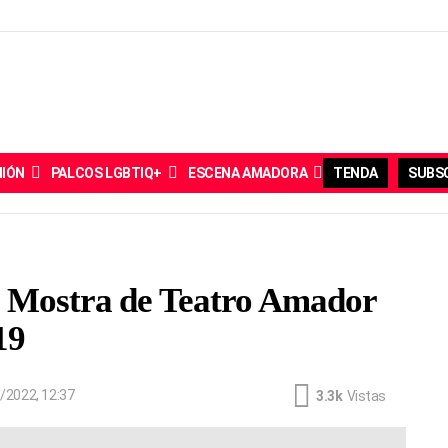
NIÓN
PALCOS LGBTIQ+
ESCENA AMADORA
TENDA
SUBSC
I Mostra de Teatro Amador
19
/2022, 12:37
3.3k
Vistas