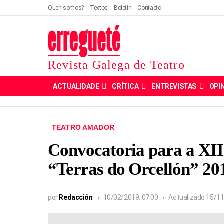
Quen somos?
Textos
Boletín
Contacto
Revista Galega de Teatro
ACTUALIDADE
CRÍTICA
ENTREVISTAS
OPI
TEATRO AMADOR
Convocatoria para a XI
“Terras do Orcellón” 20
por
Redacción
10/02/2019, 07:00
Actualizado
15/11