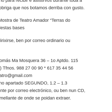
̃o para recibir e asistirvos durante toda a
briga que nos botamos derriba con gusto.
II Mostra de Teatro Amador “Terras do
 destas bases
rixirse, ben por correo ordinario ou
 Tomás Ma Mosquera 36 – 1o Aptdo. 115
Tfnos. 988 27 00 90 * 617 35 44 56
teatro@gmail.com
do no apartado SEGUNDO, 1.2 – 1.3
te por correo electrónico, ou ben nun CD,
semellante de onde se poidan extraer.