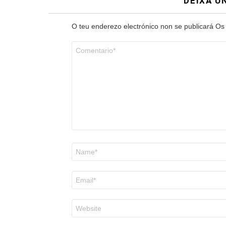
DEIXA U
O teu enderezo electrónico non se publicará
Os
Comentario
*
Nome
*
Correo
electrónico
*
Web