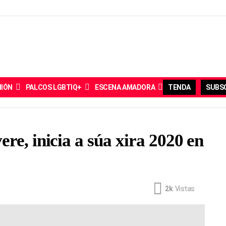
NIÓN
PALCOS LGBTIQ+
ESCENA AMADORA
TENDA
SUBSC
re, inicia a súa xira 2020 en
2k
Vistas