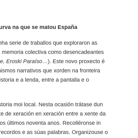
 curva na que se matou España
ha serie de traballos que exploraron as
 a memoria colectiva como desencadeantes
e, Eroski Paraíso
…). Este novo proxecto é
smos narrativos que xorden na fronteira
istoria e a lenda, entre a pantalla e o
oria moi local. Nesta ocasión trátase dun
te de xeración en xeración entre a xente da
os últimos noventa anos. Recolléronse in
 recordos e as súas palabras. Organizouse o