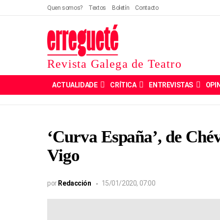
Quen somos?
Textos
Boletín
Contacto
Revista Galega de Teatro
ACTUALIDADE
CRÍTICA
ENTREVISTAS
OPI
‘Curva España’, de Chéve
Vigo
por
Redacción
15/01/2020, 07:00