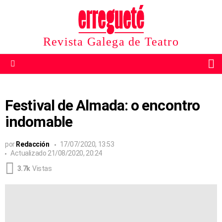
Revista Galega de Teatro
B
Menu
Festival de Almada: o encontro
indomable
por
Redacción
17/07/2020, 13:53
Actualizado
21/08/2020, 20:24
3.7k
Vistas