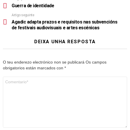
Guerra de identidade
Artigo seguinte
Agadic adapta prazos e requisitos nas subvencións
de festivais audiovisuais e artes escénicas
DEIXA UNHA RESPOSTA
O teu enderezo electrónico non se publicará
Os campos
obrigatorios están marcados con
*
Comentario
*