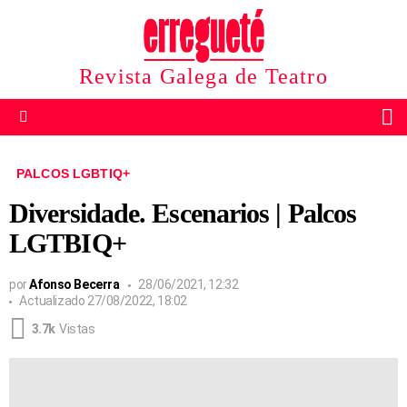
Revista Galega de Teatro
B
Menu
PALCOS LGBTIQ+
Diversidade. Escenarios | Palcos
LGTBIQ+
por
Afonso Becerra
28/06/2021, 12:32
Actualizado
27/08/2022, 18:02
3.7k
Vistas