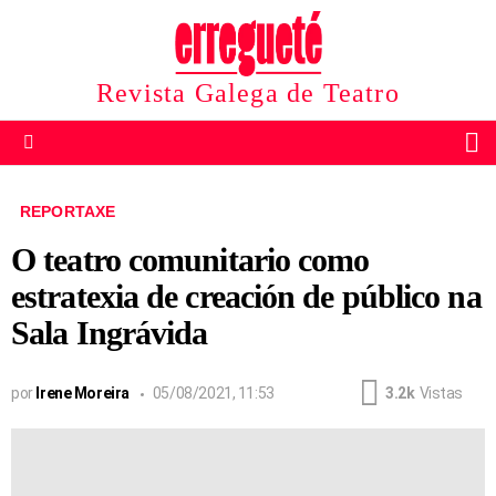
Revista Galega de Teatro
B
Menu
REPORTAXE
O teatro comunitario como
estratexia de creación de público na
Sala Ingrávida
por
Irene Moreira
05/08/2021, 11:53
3.2k
Vistas