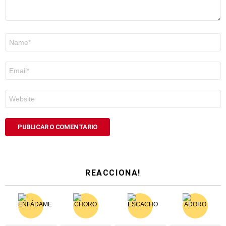
Nome
*
Correo
electrónico
*
Web
REACCIONA!