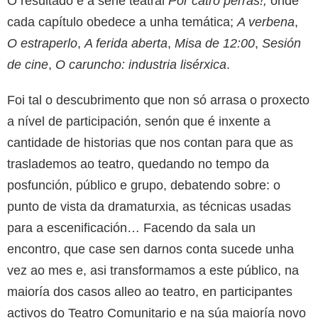
O resultado é a serie teatral
Por catro perras!,
onde
cada capítulo obedece a unha temática;
A verbena
,
O estraperlo
,
A ferida aberta
,
Misa de 12:00
,
Sesión
de cine
,
O caruncho: industria lisérxica
.
Foi tal o descubrimento que non só arrasa o proxecto
a nível de participación, senón que é inxente a
cantidade de historias que nos contan para que as
traslademos ao teatro, quedando no tempo da
posfunción, público e grupo, debatendo sobre: o
punto de vista da dramaturxia, as técnicas usadas
para a escenificación… Facendo da sala un
encontro, que case sen darnos conta sucede unha
vez ao mes e, asi transformamos a este público, na
maioría dos casos alleo ao teatro, en participantes
activos do Teatro Comunitario e na súa maioría novo