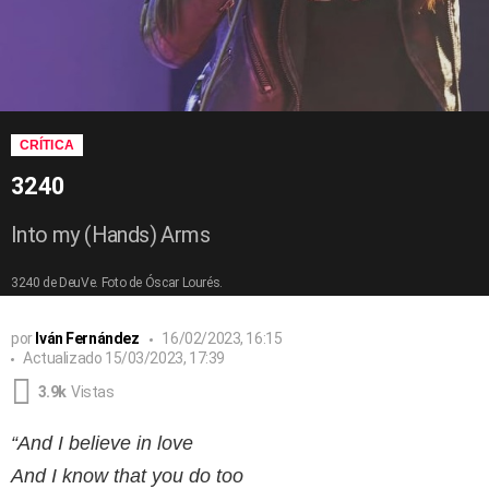
CRÍTICA
3240
Into my (Hands) Arms
3240 de DeuVe. Foto de Óscar Lourés.
por
Iván Fernández
16/02/2023, 16:15
Actualizado
15/03/2023, 17:39
3.9k
Vistas
“And I believe in love
And I know that you do too