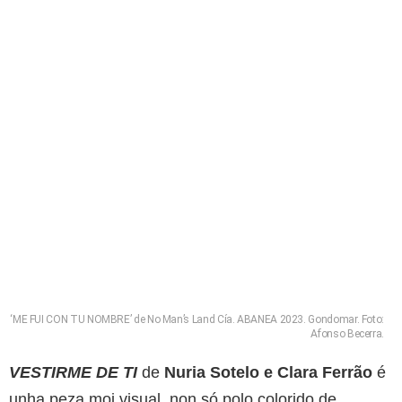
‘ME FUI CON TU NOMBRE’ de No Man’s Land Cía. ABANEA 2023. Gondomar. Foto:
Afonso Becerra.
VESTIRME DE TI
de
Nuria Sotelo e Clara Ferrão
é
unha peza moi visual, non só polo colorido de