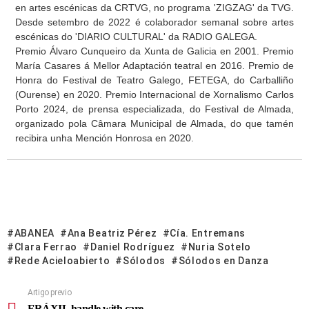
en artes escénicas da CRTVG, no programa 'ZIGZAG' da TVG.
Desde setembro de 2022 é colaborador semanal sobre artes
escénicas do 'DIARIO CULTURAL' da RADIO GALEGA.
Premio Álvaro Cunqueiro da Xunta de Galicia en 2001. Premio
María Casares á Mellor Adaptación teatral en 2016. Premio de
Honra do Festival de Teatro Galego, FETEGA, do Carballiño
(Ourense) en 2020. Premio Internacional de Xornalismo Carlos
Porto 2024, de prensa especializada, do Festival de Almada,
organizado pola Câmara Municipal de Almada, do que tamén
recibira unha Mención Honrosa en 2020.
ABANEA
Ana Beatriz Pérez
Cía. Entremans
Clara Ferrao
Daniel Rodríguez
Nuria Sotelo
Rede Acieloabierto
Sólodos
Sólodos en Danza
Artigo previo
FRÁXIL handle with care