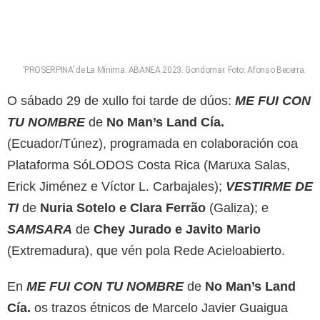
‘PROSERPINA’ de La Mínima. ABANEA 2023. Gondomar. Foto: Afonso Becerra.
O sábado 29 de xullo foi tarde de dúos:
ME FUI CON
TU NOMBRE
de
No Man’s Land Cía.
(Ecuador/Túnez), programada en colaboración coa
Plataforma SóLODOS Costa Rica (Maruxa Salas,
Erick Jiménez e Víctor L. Carbajales);
VESTIRME DE
TI
de
Nuria Sotelo e Clara Ferrão
(Galiza); e
SAMSARA
de
Chey Jurado e Javito Mario
(Extremadura), que vén pola Rede Acieloabierto.
En
ME FUI CON TU NOMBRE
de
No Man’s Land
Cía.
os trazos étnicos de Marcelo Javier Guaigua