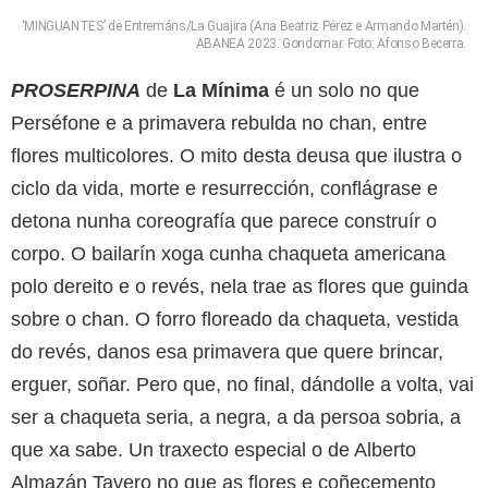
‘MINGUANTES’ de Entremáns/La Guajira (Ana Beatriz Pérez e Armando Martén).
ABANEA 2023. Gondomar. Foto: Afonso Becerra.
PROSERPINA
de
La Mínima
é un solo no que
Perséfone e a primavera rebulda no chan, entre
flores multicolores. O mito desta deusa que ilustra o
ciclo da vida, morte e resurrección, conflágrase e
detona nunha coreografía que parece construír o
corpo. O bailarín xoga cunha chaqueta americana
polo dereito e o revés, nela trae as flores que guinda
sobre o chan. O forro floreado da chaqueta, vestida
do revés, danos esa primavera que quere brincar,
erguer, soñar. Pero que, no final, dándolle a volta, vai
ser a chaqueta seria, a negra, a da persoa sobria, a
que xa sabe. Un traxecto especial o de Alberto
Almazán Tavero no que as flores e coñecemento