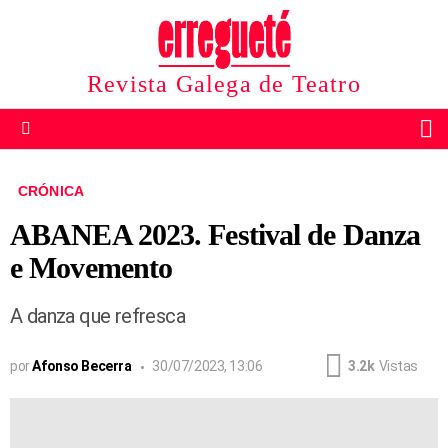
Revista Galega de Teatro
B
Menu
CRÓNICA
ABANEA 2023. Festival de Danza
e Movemento
A danza que refresca
por
Afonso Becerra
30/07/2023, 13:06
3.2k
Vistas