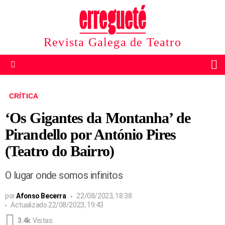
Revista Galega de Teatro
B
Menu
CRÍTICA
‘Os Gigantes da Montanha’ de
Pirandello por António Pires
(Teatro do Bairro)
O lugar onde somos infinitos
por
Afonso Becerra
22/08/2023, 18:38
Actualizado
22/08/2023, 19:43
3.4k
Vistas