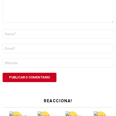
Nome
*
Correo
electrónico
*
Web
REACCIONA!