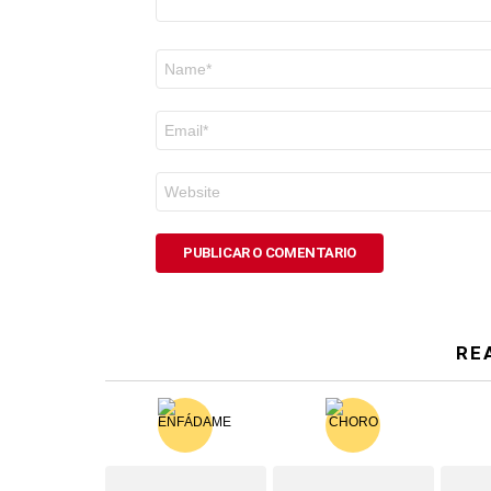
Nome
*
Correo
electrónico
*
Web
RE