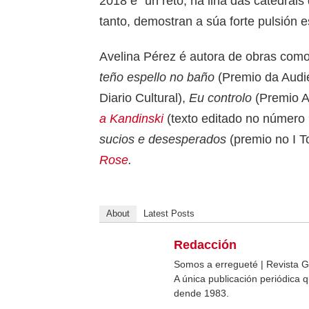
2018 é “un reto, na liña das catedrais 
tanto, demostran a súa forte pulsión 
Avelina Pérez é autora de obras com
teño espello no baño
(Premio da Audie
Diario Cultural),
Eu controlo
(Premio A
a Kandinski
(texto editado no número
sucios e desesperados
(premio no I T
Rose
.
About
Latest Posts
Redacción
Somos a erregueté | Revista G
A única publicación periódica
dende 1983.