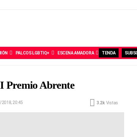
NIÓN
PALCOS LGBTIQ+
ESCENA AMADORA
TENDA
SUBSC
II Premio Abrente
/2018, 20:45
3.2k
Vistas