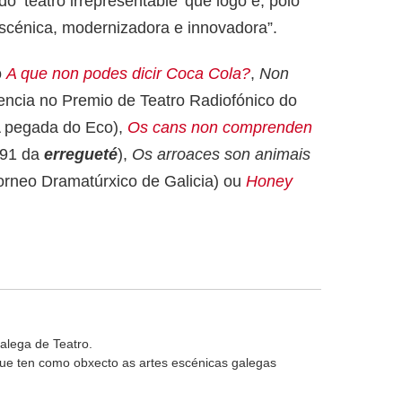
do ‘teatro irrepresentable’ que logo e, polo
escénica, modernizadora e innovadora”.
o
A que non podes dicir Coca Cola?
,
Non
ncia no Premio de Teatro Radiofónico do
 pegada do Eco),
Os cans non comprenden
 91 da
erregueté
),
Os arroaces son animais
orneo Dramatúrxico de Galicia)
ou
Honey
alega de Teatro.
 que ten como obxecto as artes escénicas galegas