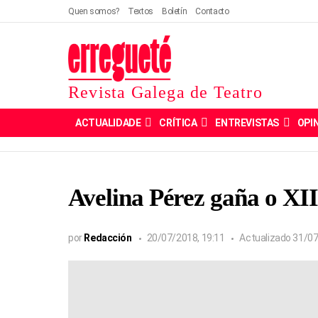
Quen somos?
Textos
Boletín
Contacto
Revista Galega de Teatro
ACTUALIDADE
CRÍTICA
ENTREVISTAS
OPI
Avelina Pérez gaña o XI
por
Redacción
20/07/2018, 19:11
Actualizado
31/07