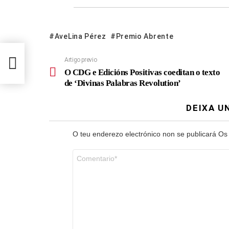
AveLina Pérez
Premio Abrente
to de
Artigo previo
O CDG e Edicións Positivas coeditan o texto
de ‘Divinas Palabras Revolution’
DEIXA U
O teu enderezo electrónico non se publicará
Os
Comentario
*