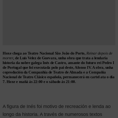
Hoxe chega ao Teatro Nacional São João do Porto,
Reinar depois de
morrer
, de Luís Velez de Guevara, unha obra que trata a lendaria
historia da nobre galega Inés de Castro, amante do futuro rei Pedro I
de Portugal que foi executada polo pai deste, Afonso IV. A obra, unha
coprodución da Companhia de Teatro de Almada e a Compañía
Nacional de Teatro Clásico española, permanecerá en cartel ata o día
7. Hoxe e mañá ás 22:00 e o sábado ás 21:00.
A figura de Inés foi motivo de recreación e lenda ao
longo da historia. A través de numerosos textos