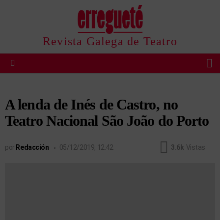
Revista Galega de Teatro
B
Menu
A lenda de Inés de Castro, no
Teatro Nacional São João do Porto
por
Redacción
05/12/2019, 12:42
3.6k
Vistas