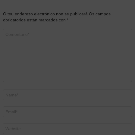
O teu enderezo electrónico non se publicará
Os campos
obrigatorios están marcados con
*
Comentario
*
Nome
*
Correo
electrónico
*
Web