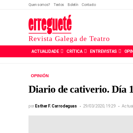
Quen somos?
Textos
Boletín
Contacto
Revista Galega de Teatro
ACTUALIDADE
CRÍTICA
ENTREVISTAS
OPI
OPINIÓN
Diario de cativerio. Día
por
Esther F. Carrodeguas
29/03/2020, 19:29
Actua