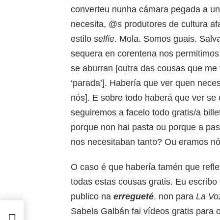
converteu nunha cámara pegada a un 
necesita, @s produtores de cultura a
estilo
selfie
. Mola. Somos guais. Salv
sequera en corentena nos permitimos 
se aburran [outra das cousas que me f
‘parada’]. Habería que ver quen neces
nós]. E sobre todo haberá que ver se 
seguiremos a facelo todo gratis/a bill
porque non hai pasta ou porque a pas
nos necesitaban tanto? Ou eramos nó
O caso é que habería tamén que refle
todas estas cousas gratis. Eu escribo
publico na
erregueté
, non para
La Vo
Sabela Galbán fai vídeos gratis para
qui