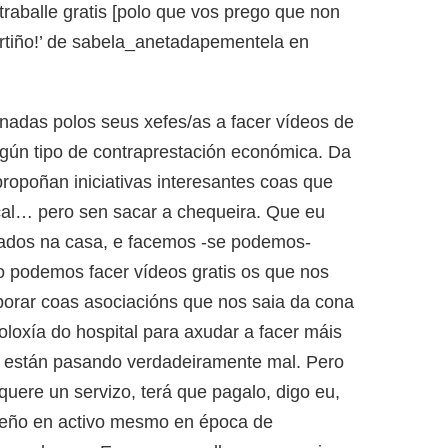
raballe gratis [polo que vos prego que non
ertiño!’ de sabela_anetadapementela en
nadas polos seus xefes/as a facer vídeos de
gún tipo de contraprestación económica. Da
opoñan iniciativas interesantes coas que
local… pero sen sacar a chequeira. Que eu
inados na casa, e facemos -se podemos-
to podemos facer vídeos gratis os que nos
orar coas asociacións que nos saia da cona
oloxía do hospital para axudar a facer máis
 o están pasando verdadeiramente mal. Pero
uere un servizo, terá que pagalo, digo eu,
teño en activo mesmo en época de