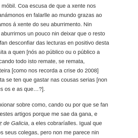
móbil. Coa escusa de que a xente nos
fanámonos en falarlle ao mundo grazas ao
amos á xente do seu aburrimento. Nin
aburrirnos un pouco nin deixar que o resto
an desconfiar das lecturas en positivo desta
ita a quen [nós ao público ou o público a
cando todo isto remate, se remata,
eteira [como nos recorda a crise do 2008]
ta se ten que gastar nas cousas serias [non
s os e as que…?].
xionar sobre como, cando ou por que se fan
 estes artigos porque me sae da gana, e
z de Galicia
, a eles cobraríalles. Igual que
 os seus colegas, pero non me parece nin