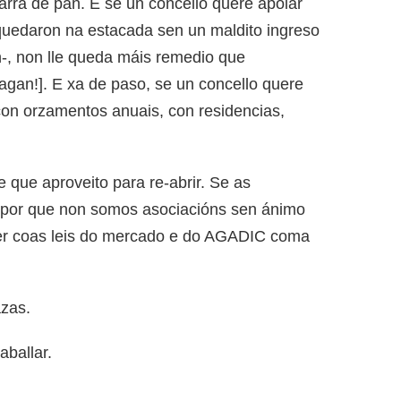
rra de pan. E se un concello quere apoiar
quedaron na estacada sen un maldito ingreso
-, non lle queda máis remedio que
agan!]. E xa de paso, se un concello quere
 con orzamentos anuais, con residencias,
 que aproveito para re-abrir. Se as
: por que non somos asociacións sen ánimo
ver coas leis do mercado e do AGADIC coma
azas.
aballar.