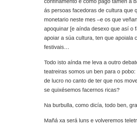
confinamento e como pago tamén a ba
ás persoas facedoras de cultura que 
monetario neste mes –e os que veñan
apoquinar [e aínda desexo que así o f
apoiar a súa cultura, ten que apoiala
festivais…
Todo isto aínda me leva a outro debate
teatreiras somos un ben para o pobo
de lucro no canto de ter que nos mo
se quixésemos facernos ricas?
Na burbulla, como dicía, todo ben, gr
Mañá xa será luns e volveremos teletr