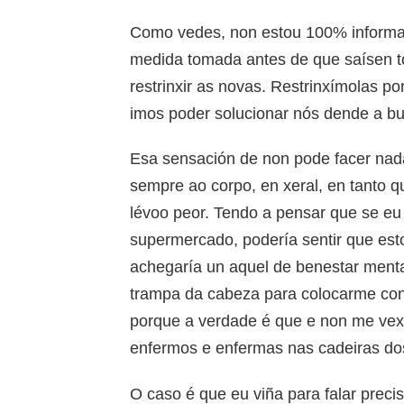
Como vedes, non estou 100% informad
medida tomada antes de que saísen to
restrinxir as novas. Restrinxímolas p
imos poder solucionar nós dende a bu
Esa sensación de non pode facer nada
sempre ao corpo, en xeral, en tanto que
lévoo peor. Tendo a pensar que se eu 
supermercado, podería sentir que es
achegaría un aquel de benestar ment
trampa da cabeza para colocarme cont
porque a verdade é que e non me vexo
enfermos e enfermas nas cadeiras dos
O caso é que eu viña para falar prec