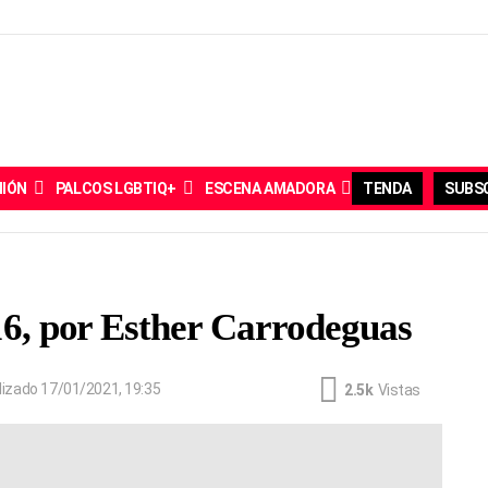
NIÓN
PALCOS LGBTIQ+
ESCENA AMADORA
TENDA
SUBSC
 16, por Esther Carrodeguas
lizado
17/01/2021, 19:35
2.5k
Vistas