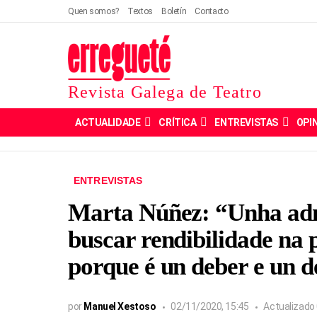
Quen somos?
Textos
Boletín
Contacto
Revista Galega de Teatro
ACTUALIDADE
CRÍTICA
ENTREVISTAS
OPI
ENTREVISTAS
Marta Núñez: “Unha adm
buscar rendibilidade na
porque é un deber e un d
por
Manuel Xestoso
02/11/2020, 15:45
Actualizado