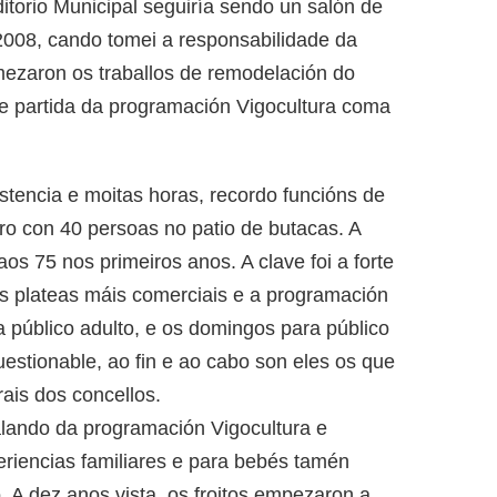
itorio Municipal seguiría sendo un salón de
o 2008, cando tomei a responsabilidade da
ezaron os traballos de remodelación do
 de partida da programación Vigocultura coma
sistencia e moitas horas, recordo funcións de
o con 40 persoas no patio de butacas. A
s 75 nos primeiros anos. A clave foi a forte
s plateas máis comerciais e a programación
a público adulto, e os domingos para público
cuestionable, ao fin e ao cabo son eles os que
rais dos concellos.
alando da programación Vigocultura e
eriencias familiares e para bebés tamén
. A dez anos vista, os froitos empezaron a