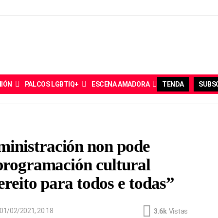
NIÓN
PALCOS LGBTIQ+
ESCENA AMADORA
TENDA
SUBSC
inistración non pode
 programación cultural
ereito para todos e todas”
01/02/2021, 20:18
3.6k
Vistas