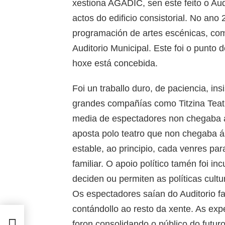
xestiona AGADIC, sen este feito o Aud
actos do edificio consistorial. No an
programación de artes escénicas, com
Auditorio Municipal. Este foi o punto
hoxe está concebida.
Foi un traballo duro, de paciencia, in
grandes compañías como Titzina Teatr
media de espectadores non chegaba ao
aposta polo teatro que non chegaba á
estable, ao principio, cada venres par
familiar. O apoio político tamén foi in
deciden ou permiten as políticas cultu
Os espectadores saían do Auditorio f
contándollo ao resto da xente. As exp
n pé
e
foron consolidando o público do futuro