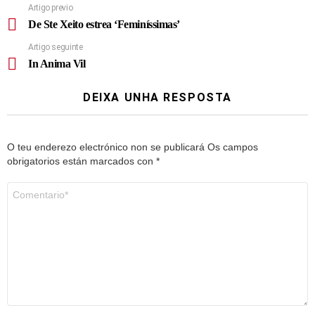
Artigo previo
De Ste Xeito estrea ‘Feminíssimas’
Artigo seguinte
In Anima Vil
DEIXA UNHA RESPOSTA
O teu enderezo electrónico non se publicará
Os campos
obrigatorios están marcados con
*
Comentario
*