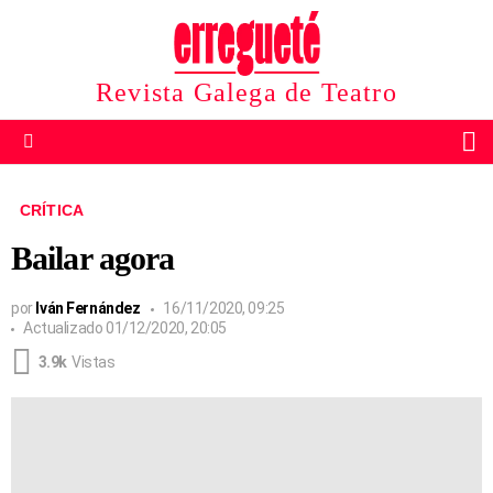
Revista Galega de Teatro
B
Menu
CRÍTICA
Bailar agora
por
Iván Fernández
16/11/2020, 09:25
Actualizado
01/12/2020, 20:05
3.9k
Vistas