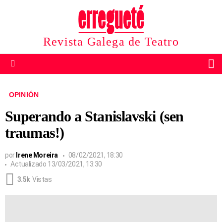
Revista Galega de Teatro
B
Menu
OPINIÓN
Superando a Stanislavski (sen
traumas!)
por
Irene Moreira
08/02/2021, 18:30
Actualizado
13/03/2021, 13:30
3.5k
Vistas