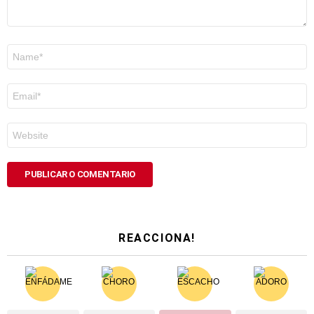
Nome
*
Correo
electrónico
*
Web
REACCIONA!