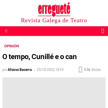
Revista Galega de Teatro
B
Menu
OPINIÓN
O tempo, Cunillé e o can
por
Afonso Becerra
23/10/2022, 18:54
3.3k
Vistas