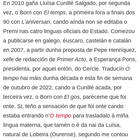
En 2010 gaña Lluïsa Cunillé Salgado, por segunda
vez, o Born con
El temps
, a primeira fora a finais dos
90 con
L’aniversari
, cando aínda non se editaba o
Premi nas catro linguas oficiais do Estado. Comezou
a publicarse en galego, éuscaro, castelán e catalán
en 2007, a partir dunha proposta de Pepe Henríquez,
xefe de redacción de
Primer Acto
, a Esperança Pons,
presidenta, por aquel entón, do Cercle. Traducín
O
tempo
hai máis dunha década e esta fin de semana
de outubro de 2022, cando a Cunillé acada, por
terceira vez, o Born con
El gos
, paréceme que foi
onte. Si, teño a sensación de que foi onte cando
estaba entrando n’
O tempo
para trasladalo á miña
lingua materna, que tamén o é da nai da Luïsa,
natural de Lobeira (Ourense), segundo me contou