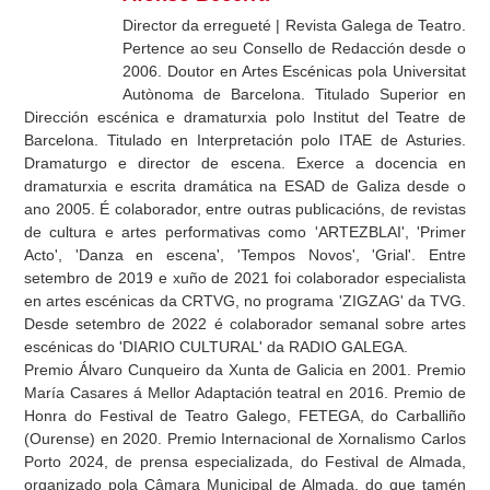
Director da erregueté | Revista Galega de Teatro.
Pertence ao seu Consello de Redacción desde o
2006. Doutor en Artes Escénicas pola Universitat
Autònoma de Barcelona. Titulado Superior en
Dirección escénica e dramaturxia polo Institut del Teatre de
Barcelona. Titulado en Interpretación polo ITAE de Asturies.
Dramaturgo e director de escena. Exerce a docencia en
dramaturxia e escrita dramática na ESAD de Galiza desde o
ano 2005. É colaborador, entre outras publicacións, de revistas
de cultura e artes performativas como 'ARTEZBLAI', 'Primer
Acto', 'Danza en escena', 'Tempos Novos', 'Grial'. Entre
setembro de 2019 e xuño de 2021 foi colaborador especialista
en artes escénicas da CRTVG, no programa 'ZIGZAG' da TVG.
Desde setembro de 2022 é colaborador semanal sobre artes
escénicas do 'DIARIO CULTURAL' da RADIO GALEGA.
Premio Álvaro Cunqueiro da Xunta de Galicia en 2001. Premio
María Casares á Mellor Adaptación teatral en 2016. Premio de
Honra do Festival de Teatro Galego, FETEGA, do Carballiño
(Ourense) en 2020. Premio Internacional de Xornalismo Carlos
Porto 2024, de prensa especializada, do Festival de Almada,
organizado pola Câmara Municipal de Almada, do que tamén