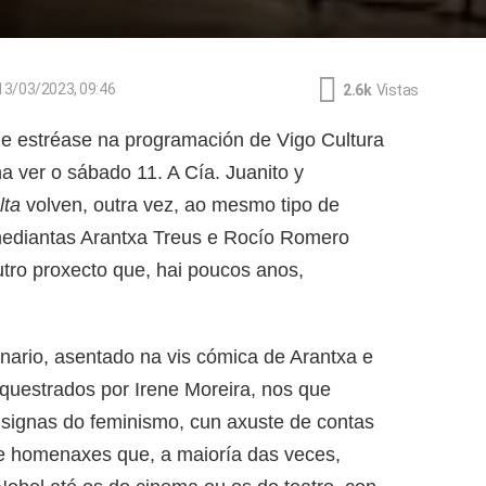
13/03/2023, 09:46
2.6k
Vistas
e estréase na programación de Vigo Cultura
a ver o sábado 11. A Cía. Juanito y
lta
volven, outra vez, ao mesmo tipo de
omediantas Arantxa Treus e Rocío Romero
tro proxecto que, hai poucos anos,
nario, asentado na vis cómica de Arantxa e
rquestrados por Irene Moreira, nos que
nsignas do feminismo, cun axuste de contas
s e homenaxes que, a maioría das veces,