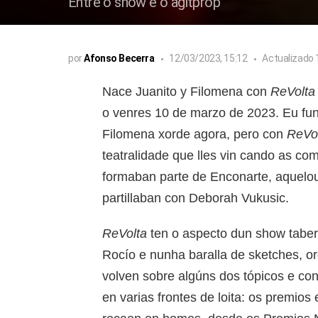
Entre o show e o agitprop
por
Afonso Becerra
12/03/2023, 15:12
Actualizado
Nace Juanito y Filomena con
ReVolta
o venres 10 de marzo de 2023. Eu fun
Filomena xorde agora, pero con
ReVo
teatralidade que lles vin cando as c
formaban parte de Enconarte, aquelou
partillaban con Deborah Vukusic.
ReVolta
ten o aspecto dun show taber
Rocío e nunha baralla de sketches, o
volven sobre algúns dos tópicos e co
en varias frontes de loita: os premio