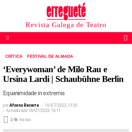
Revista Galega de Teatro
B
Menu
CRÍTICA
FESTIVAL DE ALMADA
‘Everywoman’ de Milo Rau e
Ursina Lardi | Schaubühne Berlin
Equanimidade in extremis
por
Afonso Becerra
16/07/2023, 13:26
Actualizado
16/07/2023, 16:11
2.9k
Vistas