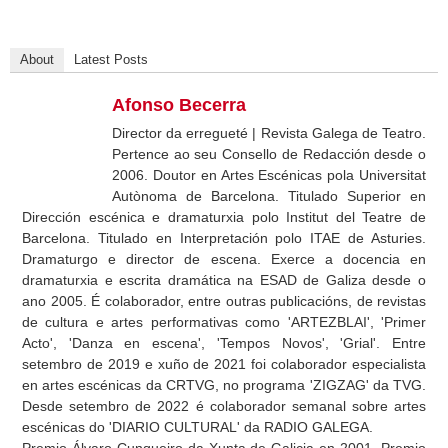
About
Latest Posts
Afonso Becerra
Director da erregueté | Revista Galega de Teatro.
Pertence ao seu Consello de Redacción desde o
2006. Doutor en Artes Escénicas pola Universitat
Autònoma de Barcelona. Titulado Superior en
Dirección escénica e dramaturxia polo Institut del Teatre de
Barcelona. Titulado en Interpretación polo ITAE de Asturies.
Dramaturgo e director de escena. Exerce a docencia en
dramaturxia e escrita dramática na ESAD de Galiza desde o
ano 2005. É colaborador, entre outras publicacións, de revistas
de cultura e artes performativas como 'ARTEZBLAI', 'Primer
Acto', 'Danza en escena', 'Tempos Novos', 'Grial'. Entre
setembro de 2019 e xuño de 2021 foi colaborador especialista
en artes escénicas da CRTVG, no programa 'ZIGZAG' da TVG.
Desde setembro de 2022 é colaborador semanal sobre artes
escénicas do 'DIARIO CULTURAL' da RADIO GALEGA.
Premio Álvaro Cunqueiro da Xunta de Galicia en 2001. Premio