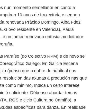
os nun momento semellante en canto a
mpriron 10 anos de traxectoria e seguen
xía renovada Prácido Domingo, Alba Fdez
ía. Glovo residente en Valencia), Paula
… e un tamén renovado entusiasmo loitador
Coruña.
s Paraíso (do Colectivo RPM) e de novo se
Coreográfico Galego. En Galicia Escena
za (penso que o dobre do habitual nos
a resolución das axudas a produción nas que
za como mínimo. Indica un certo interese
nin é suficiente. Débense abordar temas
TA, RGS e ciclo Cultura no Camiño), a
xudas específicas para danza. En realidade