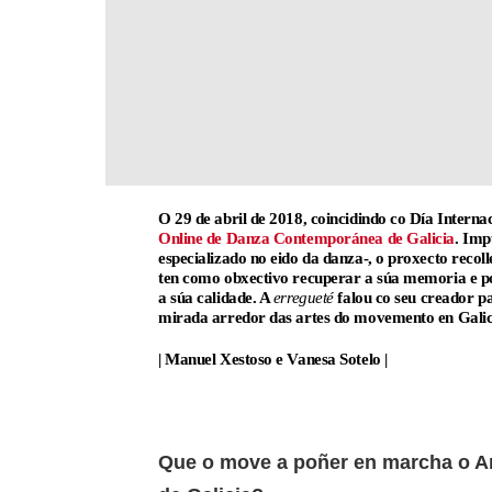
O 29 de abril de 2018, coincidindo co Día Interna
Online de Danza Contemporánea de Galicia
. Imp
especializado no eido da danza-, o proxecto recol
ten como obxectivo recuperar a súa memoria e po
a súa calidade. A
erregueté
falou co seu creador p
mirada arredor das artes do movemento en Galic
| Manuel Xestoso e Vanesa Sotelo |
Que o move a poñer en marcha o A