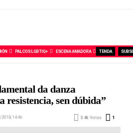
NIÓN
PALCOS LGBTIQ+
ESCENA AMADORA
TENDA
SUBSC
damental da danza
 resistencia, sen dúbida”
Comentar
/2018, 14:46
3.4k
Vistas
1