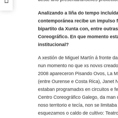
Analizando a liña do tempo incluíd
contemporánea recibe un impulso 
bipartito da Xunta con, entre outra
Coreográfico. En que momento est
institucional?
A xestión de Miguel Martín á fronte d
nun momento no que xs novxs creador
2008 apareceron Pisando Ovos, La Ma
(entre Ourense e Costa Rica), Janet
estaban programadxs en circuitos e fes
Centro Coreográfico Galego, da man d
noso territorio e tecía, non se limitab
esquezamos o caldo de cultivo: Teatr