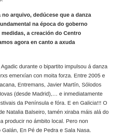
a no arquivo, dedúcese que a danza
fundamental na época do goberno
s medidas, a creación do Centro
amos agora en canto a axuda
a Agadic durante o bipartito impulsou á danza
xs emerxían con moita forza. Entre 2005 e
cana, Entremans, Javier Martín, Sólodos
 Novas (desde Madrid),… e inmediatamente
tivais da Península e fóra. E en Galicia!!! O
e Natalia Balseiro, tamén xiraba máis alá do
a a producir no ámbito local. Pero non
o Galán, En Pé de Pedra e Sala Nasa.