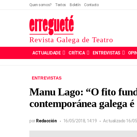
Quen somos?
Textos
Boletín
Contacto
Revista Galega de Teatro
ACTUALIDADE
CRÍTICA
ENTREVISTAS
OPI
ENTREVISTAS
Manu Lago: “O fito fun
contemporánea galega é a
por
Redacción
16/05/2018, 14:19
Actualizado
16/05