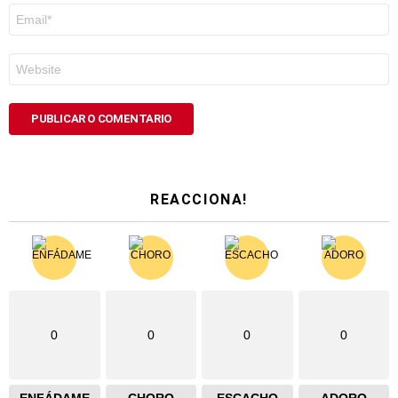
Correo
electrónico
*
Web
REACCIONA!
0
0
0
0
ENFÁDAME
CHORO
ESCACHO
ADORO