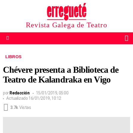
Revista Galega de Teatro
B
Menu
LIBROS
Chévere presenta a Biblioteca de
Teatro de Kalandraka en Vigo
por
Redacción
15/01/2019, 05:00
Actualizado
16/01/2019, 10:12
3.7k
Vistas