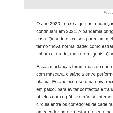
Fotogr
O ano 2020 trouxe algumas mudanças d
continuam em 2021. A pandemia obrig
casa. Quando as coisas pareciam melh
termo “nova normalidade” como estran
tinham alterado, mas eram iguais. Qu
Essas mudanças foram mais do que no
com máscara, distância entre performe
plateia. Estabeleceu-se uma nova rec
em palco, para evitar contactos e tra
objetos com o público, não se intera
circula entre os corredores de cadeir
ameaçador parecia estar presente nas