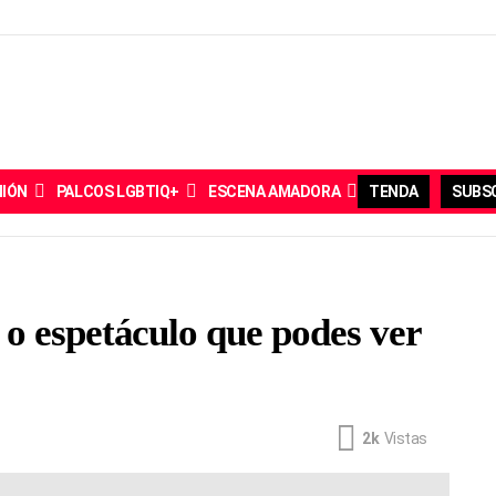
NIÓN
PALCOS LGBTIQ+
ESCENA AMADORA
TENDA
SUBSC
o espetáculo que podes ver
2k
Vistas