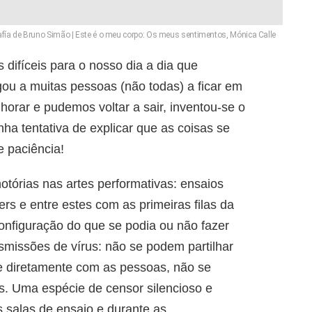
afía de Bruno Simão | Este é o meu corpo: Os meus sentimentos, Mónica Calle
ifíceis para o nosso dia a dia que
ou a muitas pessoas (não todas) a ficar em
orar e pudemos voltar a sair, inventou-se o
ha tentativa de explicar que as coisas se
e paciência!
tórias nas artes performativas: ensaios
rs e entre estes com as primeiras filas da
onfiguração do que se podia ou não fazer
nsmissões de vírus: não se podem partilhar
ge diretamente com as pessoas, não se
as. Uma espécie de censor silencioso e
 salas de ensaio e durante as