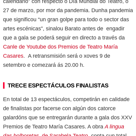
calendario” con respecto o Día Mundial do Teatro, o
27 de marzo, por mor da pandemia. Dunha pandemia
que significou “un gran golpe para todo o sector das
artes escénicas”, sinalou Barato antes de engadir
que a gala se poderá seguir en directo a través da
C
anle de Youtube dos Premios de Teatro María
Casares
. A retransmisión será o xoves 9 de
setembro e comezará ás 20.00 h.
TRECE ESPECTÁCULOS FINALISTAS
En total de 13 espectáculos, competirán en calidade
de finalistas por facerse con algún dos catorce
galardóns que se entregarán durante a gala dos XXV
Premios de Teatro María Casares. A obra
A lingua
das bolboretas
, de Sarabela Teatro
, conta cun total