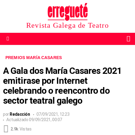
Revista Galega de Teatro
B
Menu
PREMIOS MARÍA CASARES
A Gala dos María Casares 2021
emitirase por Internet
celebrando o reencontro do
sector teatral galego
por
Redacción
07/09/2021, 12:23
Actualizado
09/09/2021, 00:07
2.9k
Vistas