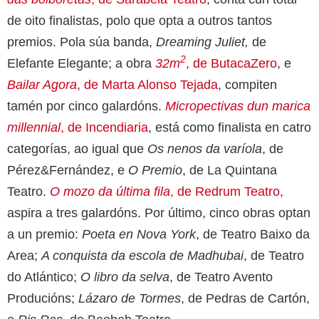
de oito finalistas, polo que opta a outros tantos
premios. Pola súa banda,
Dreaming Juliet,
de
2
Elefante Elegante; a obra
32m
, de ButacaZero
, e
Bailar Agora
, de Marta Alonso Tejada
, compiten
tamén por cinco galardóns.
Micropectivas dun marica
millennial
, de Incendiaria
, está como finalista en catro
categorías, ao igual que
Os nenos da varíola
, de
Pérez&Fernández, e
O Premio
, de La Quintana
Teatro.
O mozo da última fila
, de Redrum Teatro
,
aspira a tres galardóns. Por último, cinco obras optan
a un premio:
Poeta en Nova York
, de Teatro Baixo da
Area;
A conquista da escola de Madhubai
, de Teatro
do Atlántico;
O libro da selva
, de Teatro Avento
Producións;
Lázaro de Tormes
, de Pedras de Cartón,