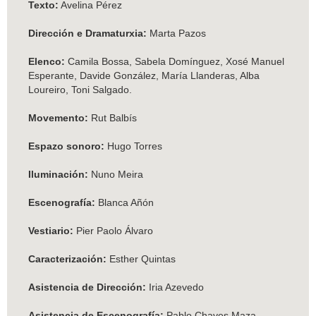
Texto:
Avelina Pérez
Dirección e Dramaturxia:
Marta Pazos
Elenco:
Camila Bossa, Sabela Domínguez, Xosé Manuel
Esperante, Davide González, María Llanderas, Alba
Loureiro, Toni Salgado.
Movemento:
Rut Balbís
Espazo sonoro:
Hugo Torres
Iluminación:
Nuno Meira
Escenografía:
Blanca Añón
Vestiario:
Pier Paolo Álvaro
Caracterización:
Esther Quintas
Asistencia de Dirección:
Iria Azevedo
Asistencia de Escenografía:
Pablo Chaves Maza