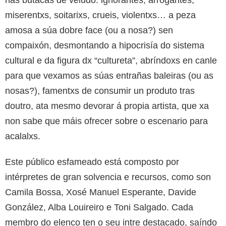
nas butacas de veludo: ignorantes, arrogantes,
miserentxs, soitarixs, crueis, violentxs… a peza
amosa a súa dobre face (ou a nosa?) sen
compaixón, desmontando a hipocrisía do sistema
cultural e da figura dx “cultureta”, abríndoxs en canle
para que vexamos as súas entrañas baleiras (ou as
nosas?), famentxs de consumir un produto tras
doutro, ata mesmo devorar á propia artista, que xa
non sabe que máis ofrecer sobre o escenario para
acalalxs.
Este público esfameado está composto por
intérpretes de gran solvencia e recursos, como son
Camila Bossa, Xosé Manuel Esperante, Davide
González, Alba Louireiro e Toni Salgado. Cada
membro do elenco ten o seu intre destacado, saíndo