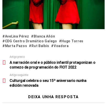
AveLina Pérez
Blanca Añón
CDG Centro Dramático Galego
Hugo Torres
Marta Pazos
Rut Balbís
Voadora
Artigo previo
A narración oral e o público infantil protagonizan o
comezo da programación do FIOT 2022
Artigo seguinte
Culturgal celebra o seu 15º aniversario nunha
edición renovada
DEIXA UNHA RESPOSTA