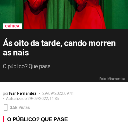
CRÍTICA
Ás oito da tarde, cando morren
as nais
O público? Que pase
Foto: Miramemira
por
Iván Fernández
29/09/2022, 09:41
Actualizado
29/09/2022, 11:35
3.5k
Vistas
O PÚBLICO? QUE PASE