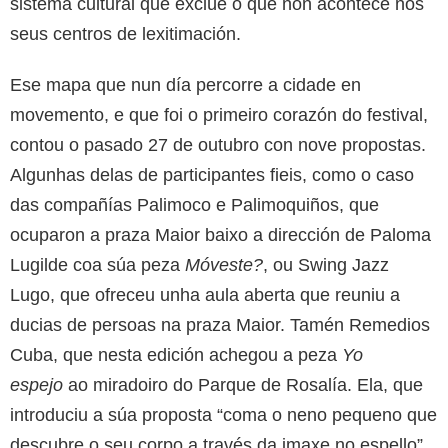
sistema cultural que exclúe o que non acontece nos
seus centros de lexitimación.
Ese mapa que nun día percorre a cidade en
movemento, e que foi o primeiro corazón do festival,
contou o pasado 27 de outubro con nove propostas.
Algunhas delas de participantes fieis, como o caso
das compañías Palimoco e Palimoquiños, que
ocuparon a praza Maior baixo a dirección de Paloma
Lugilde coa súa peza
Móveste?
, ou Swing Jazz
Lugo, que ofreceu unha aula aberta que reuniu a
ducias de persoas na praza Maior. Tamén Remedios
Cuba, que nesta edición achegou a peza
Yo
espejo
ao miradoiro do Parque de Rosalía. Ela, que
introduciu a súa proposta “coma o neno pequeno que
descubre o seu corpo a través da imaxe no espello”,