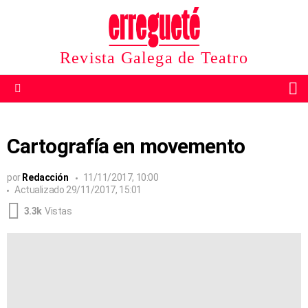
Revista Galega de Teatro
B
Menu
Cartografía en movemento
por
Redacción
11/11/2017, 10:00
Actualizado
29/11/2017, 15:01
3.3k
Vistas