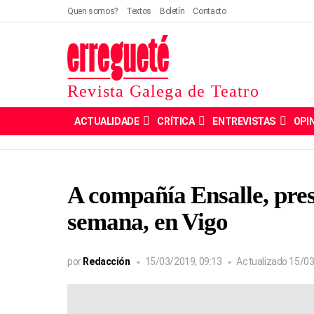
Quen somos?
Textos
Boletín
Contacto
Revista Galega de Teatro
ACTUALIDADE
CRÍTICA
ENTREVISTAS
OPI
A compañía Ensalle, prese
semana, en Vigo
por
Redacción
15/03/2019, 09:13
Actualizado
15/03