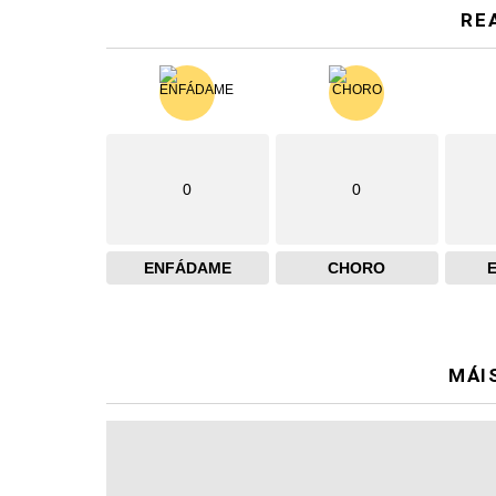
RE
0
0
ENFÁDAME
CHORO
MÁI