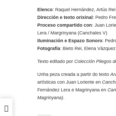
Elenco
: Raquel Hernández, Artús Re
Dirección e texto orixinal
: Pedro Fr
Proceso compartido con
: Juan Lori
Lera / Margrinyana (Canchales V)
Iluminación e Espazo Sonoro
: Pedr
Fotografía
: Bieto Rei, Elena Vázquez
Texto editado por
Colección Pliegos d
Unha peza creada a partir do texto
Ar
artísticas con Juan Loriente en
Cancha
Fernández Lera e Magrinyana en
Canc
Magrinyana)
.
ego