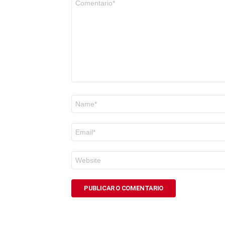
*
Nome
*
Correo
electrónico
*
Web