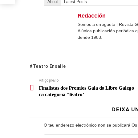
About
Latest Posts
Redacción
Somos a erregueté | Revista G
A única publicación periódica
dende 1983.
Teatro Ensalle
Artigo previo
Finalistas dos Premios Gala do Libro Galego
na categoría ‘Teatro’
DEIXA U
O teu enderezo electrónico non se publicará
Os
Comentario