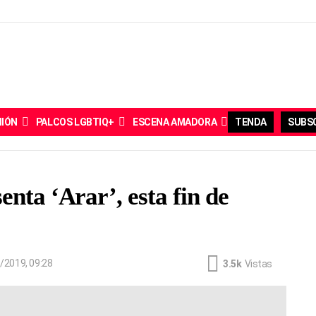
NIÓN
PALCOS LGBTIQ+
ESCENA AMADORA
TENDA
SUBSC
nta ‘Arar’, esta fin de
/2019, 09:28
3.5k
Vistas