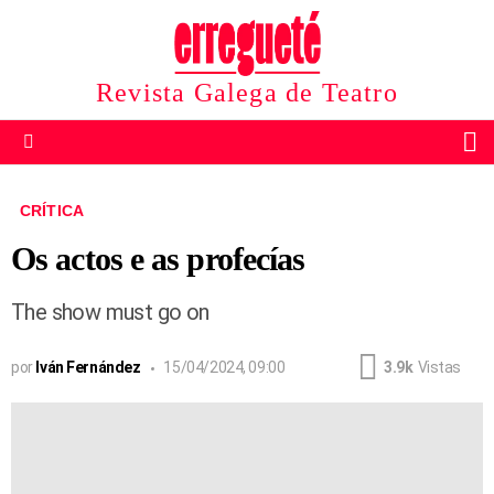
Revista Galega de Teatro
B
Menu
CRÍTICA
Os actos e as profecías
The show must go on
por
Iván Fernández
15/04/2024, 09:00
3.9k
Vistas