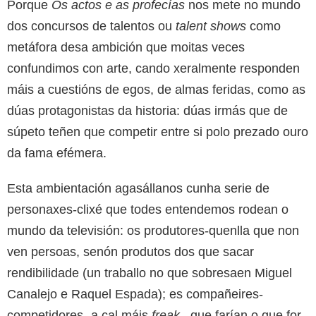
Porque
Os actos e as profecías
nos mete no mundo
dos concursos de talentos ou
talent shows
como
metáfora desa ambición que moitas veces
confundimos con arte, cando xeralmente responden
máis a cuestións de egos, de almas feridas, como as
dúas protagonistas da historia: dúas irmás que de
súpeto teñen que competir entre si polo prezado ouro
da fama efémera.
Esta ambientación agasállanos cunha serie de
personaxes-clixé que todes entendemos rodean o
mundo da televisión: os produtores-quenlla que non
ven persoas, senón produtos dos que sacar
rendibilidade (un traballo no que sobresaen Miguel
Canalejo e Raquel Espada); es compañeires-
competidores -a cal máis
freak
– que farían o que for