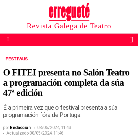
Revista Galega de Teatro
B
Menu
FESTIVAIS
O FITEI presenta no Salón Teatro
a programación completa da súa
47ª edición
É a primeira vez que o festival presenta a súa
programación fóra de Portugal
por
Redacción
08/05/2024, 11:43
Actualizado
08/05/2024, 11:46