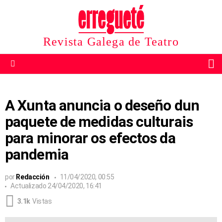
Revista Galega de Teatro
B
Menu
A Xunta anuncia o deseño dun
paquete de medidas culturais
para minorar os efectos da
pandemia
por
Redacción
11/04/2020, 00:55
Actualizado
24/04/2020, 16:41
3.1k
Vistas