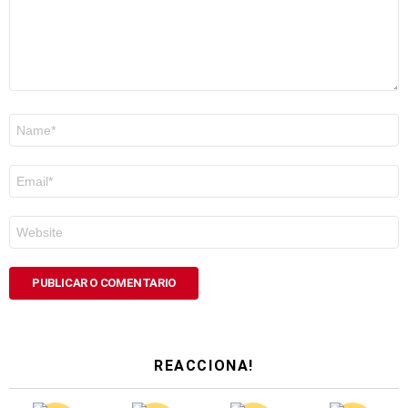
Nome
*
Correo
electrónico
*
Web
REACCIONA!