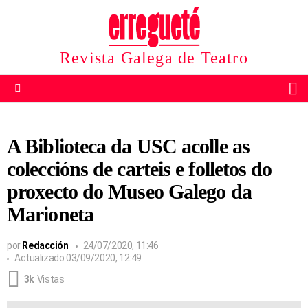
Revista Galega de Teatro
B
Menu
A Biblioteca da USC acolle as
coleccións de carteis e folletos do
proxecto do Museo Galego da
Marioneta
por
Redacción
24/07/2020, 11:46
Actualizado
03/09/2020, 12:49
3k
Vistas