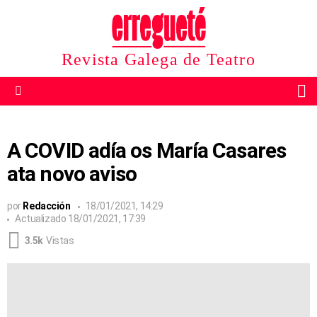
Revista Galega de Teatro
B
Menu
A COVID adía os María Casares
ata novo aviso
por
Redacción
18/01/2021, 14:29
Actualizado
18/01/2021, 17:39
3.5k
Vistas