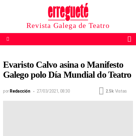
Revista Galega de Teatro
B
Menu
Evaristo Calvo asina o Manifesto
Galego polo Día Mundial do Teatro
por
Redacción
27/03/2021, 08:30
2.5k
Vistas