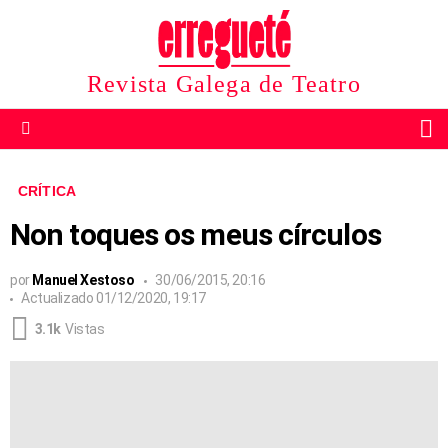
Revista Galega de Teatro
B
Menu
CRÍTICA
Non toques os meus círculos
por
Manuel Xestoso
30/06/2015, 20:16
Actualizado
01/12/2020, 19:17
3.1k
Vistas