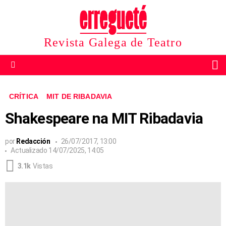
Revista Galega de Teatro
B
Menu
CRÍTICA
MIT DE RIBADAVIA
Shakespeare na MIT Ribadavia
por
Redacción
26/07/2017, 13:00
Actualizado
14/07/2025, 14:05
3.1k
Vistas