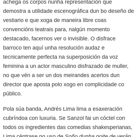
achega os corpos nunha representación que
demostra a utilidade escenográfica dun bo deseño de
vestiario e que xoga de maneira libre coas
convencións teatrais para, nalgún momento
destacado, facernos ver o invisible. O disfrace
barroco ten aquí unha resolución audaz e
tecnicamente perfecta na superposición da voz
feminina a un actor masculino disfrazado de muller,
no que vén a ser un dos meirandes acertos dun
director que aposta polo xogo en complicidade co
público.
Pola súa banda, Andrés Lima lima a esaxeración
cubríndoa con luxuria. Se Sanzol fai un cóctel con
todos os ingredientes das comedias shakesperianas,
Lima céntrase no uso de
Soño dunha noite de verán