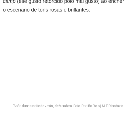
camp
(ese gusto retorcido polo mal gusto) ao encher
o escenario de tons rosas e brillantes.
‘Soño dunha noite de verán’, de Voadora. Foto: Rosiña Rojo | MIT Ribadavia