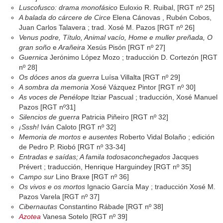
Luscofusco: drama monofásico
Euloxio R. Ruibal, [RGT nº 25]
A balada do cárcere de Circe
Elena Cánovas , Rubén Cobos,
Juan Carlos Talavera ; trad. Xosé M. Pazos [RGT nº 26]
Venus podre, Título, Animal vacío, Home e muller preñada, O
gran soño
e
Arañeira
Xesús Pisón [RGT nº 27]
Guernica
Jerónimo López Mozo ; traducción D. Cortezón [RGT
nº 28]
Os dóces anos da guerra
Luísa Villalta [RGT nº 29]
A sombra da memoria
Xosé Vázquez Pintor [RGT nº 30]
As voces de Penélope
Itziar Pascual ; traducción, Xosé Manuel
Pazos [RGT nº31]
Silencios de guerra
Patricia Piñeiro [RGT nº 32]
¡Sssh!
Iván Caloto [RGT nº 32]
Memoria de mortos e ausentes
Roberto Vidal Bolaño ; edición
de Pedro P. Riobó [RGT nº 33-34]
Entradas e saídas; A famila todosaconchegados
Jacques
Prévert ; traducción, Henrique Harguindey [RGT nº 35]
Campo sur
Lino Braxe [RGT nº 36]
Os vivos e os mortos
Ignacio García May ; traducción Xosé M.
Pazos Varela [RGT nº 37]
Cibernautas
Constantino Rábade [RGT nº 38]
Azotea
Vanesa Sotelo [RGT nº 39]