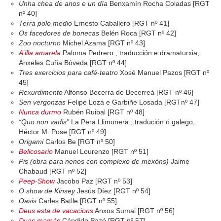
Unha chea de anos e un día
Benxamín Rocha Coladas [RGT
nº 40]
Terra polo medio
Ernesto Caballero [RGT nº 41]
Os facedores de bonecas
Belén Roca [RGT nº 42]
Zoo nocturno
Michel Azama [RGT nº 43]
A illa amarela
Paloma Pedrero ; traducción e dramaturxia,
Ánxeles Cuña Bóveda [RGT nº 44]
Tres exercicios para café-teatro
Xosé Manuel Pazos [RGT nº
45]
Rexurdimento
Alfonso Becerra de Becerreá [RGT nº 46]
Sen vergonzas
Felipe Loza e Garbiñe Losada [RGTnº 47]
Nunca durmo
Rubén Ruibal [RGT nº 48]
“Quo non vadis”
La Pera Llimonera ; tradución ó galego,
Héctor M. Pose [RGT nº 49]
Origami
Carlos Be [RGT nº 50]
Belicosario
Manuel Lourenzo [RGT nº 51]
Pis (obra para nenos con complexo de mexóns)
Jaime
Chabaud [RGT nº 52]
Peep-Show
Jacobo Paz [RGT nº 53]
O show de Kinsey
Jesús Díez [RGT nº 54]
Oasis
Carles Batlle [RGT nº 55]
Deus esta de vacacions
Anxos Sumai [RGT nº 56]
Duas mamás
Cándido Pazó [RGT nº 57]