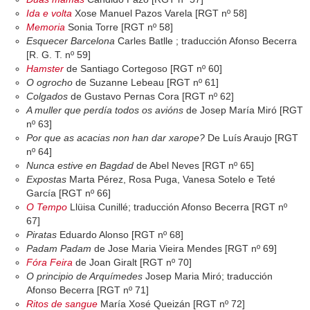
Ida e volta
Xose Manuel Pazos Varela [RGT nº 58]
Memoria
Sonia Torre [RGT nº 58]
Esquecer Barcelona
Carles Batlle ; traducción Afonso Becerra
[R. G. T. nº 59]
Hamster
de Santiago Cortegoso [RGT nº 60]
O ogrocho
de Suzanne Lebeau [RGT nº 61]
Colgados
de Gustavo Pernas Cora [RGT nº 62]
A muller que perdía todos os avións
de Josep María Miró [RGT
nº 63]
Por que as acacias non han dar xarope?
De Luís Araujo [RGT
nº 64]
Nunca estive en Bagdad
de Abel Neves [RGT nº 65]
Expostas
Marta Pérez, Rosa Puga, Vanesa Sotelo e Teté
García [RGT nº 66]
O Tempo
Llüisa Cunillé; traducción Afonso Becerra [RGT nº
67]
Piratas
Eduardo Alonso [RGT nº 68]
Padam Padam
de Jose Maria Vieira Mendes [RGT nº 69]
Fóra Feira
de Joan Giralt [RGT nº 70]
O principio de Arquímedes
Josep Maria Miró; traducción
Afonso Becerra [RGT nº 71]
Ritos de sangue
María Xosé Queizán [RGT nº 72]