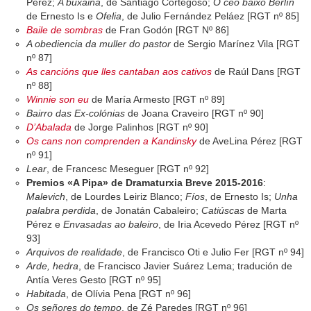
Pérez;
A buxaina
, de Santiago Cortegoso;
O ceo baixo Berlín
de Ernesto Is e
Ofelia
, de Julio Fernández Peláez [RGT nº 85]
Baile de sombras
de Fran Godón [RGT Nº 86]
A obediencia da muller do pastor
de Sergio Marínez Vila [RGT
nº 87]
As cancións que lles cantaban aos cativos
de Raúl Dans [RGT
nº 88]
Winnie son eu
de María Armesto [RGT nº 89]
Bairro das Ex-colónias
de Joana Craveiro [RGT nº 90]
D’Abalada
de Jorge Palinhos [RGT nº 90]
Os cans non comprenden a Kandinsky
de AveLina Pérez [RGT
nº 91]
Lear
, de Francesc Meseguer [RGT nº 92]
Premios «A Pipa» de Dramaturxia Breve 2015-2016
:
Malevich
, de Lourdes Leiriz Blanco;
Fíos
, de Ernesto Is;
Unha
palabra perdida
, de Jonatán Cabaleiro;
Catiúscas
de Marta
Pérez e
Envasadas ao baleiro
, de Iria Acevedo Pérez [RGT nº
93]
Arquivos de realidade
, de Francisco Oti e Julio Fer [RGT nº 94]
Arde, hedra
, de Francisco Javier Suárez Lema; tradución de
Antía Veres Gesto [RGT nº 95]
Habitada
, de Olívia Pena [RGT nº 96]
Os señores do tempo
, de Zé Paredes [RGT nº 96]