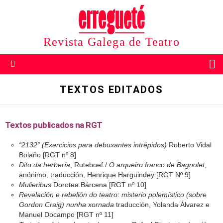
Revista Galega de Teatro
B
Menu
TEXTOS EDITADOS
Textos publicados na RGT
“2132” (Exercicios para debuxantes intrépidos)
Roberto Vidal
Bolaño [RGT nº 8]
Dito da herbería
, Ruteboef /
O arqueiro franco de Bagnolet
,
anónimo; traducción, Henrique Harguindey [RGT Nº 9]
Mulieribus
Dorotea Bárcena [RGT nº 10]
Revelación e rebelión do teatro: misterio polemístico (sobre
Gordon Craig) nunha xornada
traducción, Yolanda Álvarez e
Manuel Docampo [RGT nº 11]