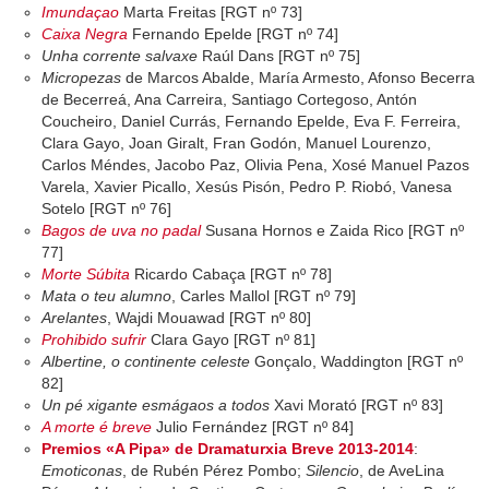
Imundaçao
Marta Freitas [RGT nº 73]
Caixa Negra
Fernando Epelde [RGT nº 74]
Unha corrente salvaxe
Raúl Dans [RGT nº 75]
Micropezas
de Marcos Abalde, María Armesto, Afonso Becerra
de Becerreá, Ana Carreira, Santiago Cortegoso, Antón
Coucheiro, Daniel Currás, Fernando Epelde, Eva F. Ferreira,
Clara Gayo, Joan Giralt, Fran Godón, Manuel Lourenzo,
Carlos Méndes, Jacobo Paz, Olivia Pena, Xosé Manuel Pazos
Varela, Xavier Picallo, Xesús Pisón, Pedro P. Riobó, Vanesa
Sotelo [RGT nº 76]
Bagos de uva no padal
Susana Hornos e Zaida Rico [RGT nº
77]
Morte Súbita
Ricardo Cabaça [RGT nº 78]
Mata o teu alumno
, Carles Mallol [RGT nº 79]
Arelantes
, Wajdi Mouawad [RGT nº 80]
Prohibido sufrir
Clara Gayo [RGT nº 81]
Albertine, o continente celeste
Gonçalo, Waddington [RGT nº
82]
Un pé xigante esmágaos a todos
Xavi Morató [RGT nº 83]
A morte é breve
Julio Fernández [RGT nº 84]
Premios «A Pipa» de Dramaturxia Breve 2013-2014
:
Emoticonas
, de Rubén Pérez Pombo;
Silencio
, de AveLina