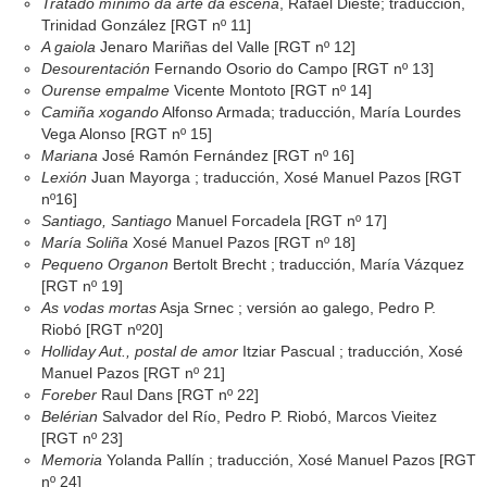
Tratado mínimo da arte da escena
, Rafael Dieste; traducción,
Trinidad González [RGT nº 11]
A gaiola
Jenaro Mariñas del Valle [RGT nº 12]
Desourentación
Fernando Osorio do Campo [RGT nº 13]
Ourense empalme
Vicente Montoto [RGT nº 14]
Camiña xogando
Alfonso Armada; traducción, María Lourdes
Vega Alonso [RGT nº 15]
Mariana
José Ramón Fernández [RGT nº 16]
Lexión
Juan Mayorga ; traducción, Xosé Manuel Pazos [RGT
nº16]
Santiago, Santiago
Manuel Forcadela [RGT nº 17]
María Soliña
Xosé Manuel Pazos [RGT nº 18]
Pequeno Organon
Bertolt Brecht ; traducción, María Vázquez
[RGT nº 19]
As vodas mortas
Asja Srnec ; versión ao galego, Pedro P.
Riobó [RGT nº20]
Holliday Aut., postal de amor
Itziar Pascual ; traducción, Xosé
Manuel Pazos [RGT nº 21]
Foreber
Raul Dans [RGT nº 22]
Belérian
Salvador del Río, Pedro P. Riobó, Marcos Vieitez
[RGT nº 23]
Memoria
Yolanda Pallín ; traducción, Xosé Manuel Pazos [RGT
nº 24]