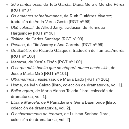
30 e tantos ósos
, de Teté García, Diana Mera e Merche Pérez
[RGT nº 97]
Os amantes sobrehumanos
, de Ruth Gutiérrez Álvarez;
tradución de Antía Veres Gesto [RGT nº 98]
Ubú colonial
, de Alfred Jarry; tradución de Henrique
Harguindey [RGT nº 98]
Tráfico
, de Carlos Santiago [RGT nº 99]
Resaca
, de Tito Asorey e Ana Carreira [RGT nº 99]
Os Satélite
, de Ricardo Gázquez; tradución de Tamara Andrés
[RGT nº 100]
Materna
, de Xesús Pisón [RGT nº 100]
O corpo máis bonito que se atopará nunca neste sitio
, de
Josep María Miró [RGT nº 101]
Ultramarinos Finisterrae
, de María Lado [RGT nº 101]
Home
, de Iván Caloto [libro, colección de dramaturxia, vol. 1].
Bailar agora
, de Marta Alonso Tejada [libro, colección de
dramaturxia, vol. 1].
Elisa e Marcela
, de A Panadaría e Gena Baamonde [libro,
colección de dramaturxia, vol. 2].
O esboroamento da tenrura
, de Luisma Soriano [libro,
colección de dramaturxia, vol. 2].