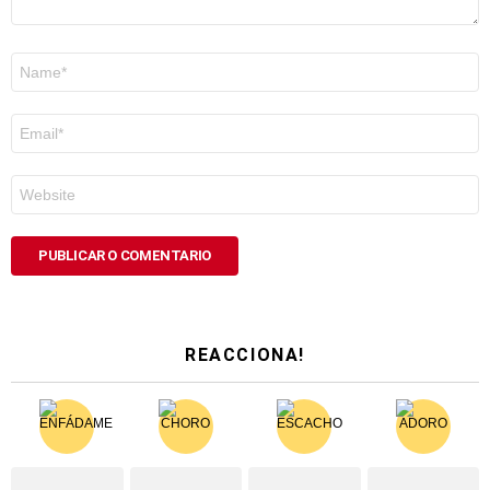
Nome
*
Correo
electrónico
*
Web
REACCIONA!