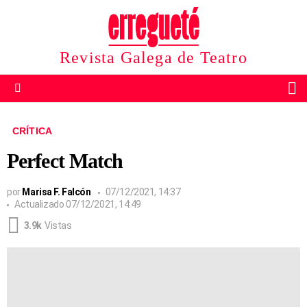
Revista Galega de Teatro
B
Menu
CRÍTICA
Perfect Match
por
Marisa F. Falcón
07/12/2021, 14:37
Actualizado
07/12/2021, 14:49
3.9k
Vistas