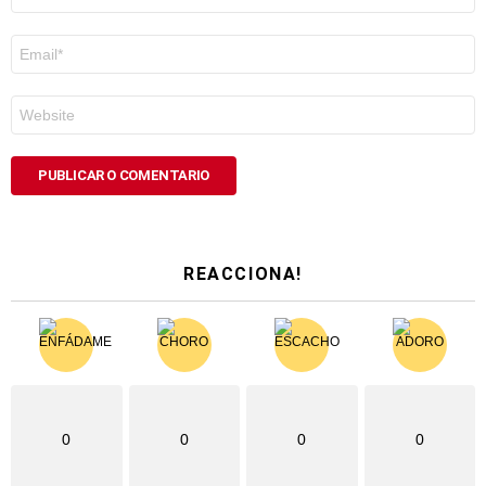
*
Correo
electrónico
*
Web
REACCIONA!
0
0
0
0