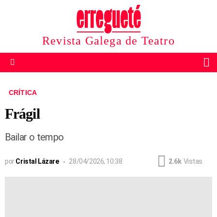
Revista Galega de Teatro
B
Menu
CRÍTICA
Frágil
Bailar o tempo
por
Cristal Lázare
28/04/2026, 10:38
2.6k
Vistas