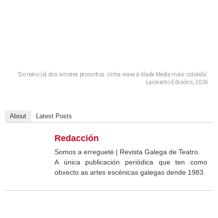
‘Do reino (e) dos amores proscritos. Unha viaxe á Idade Media máis colorida’.
Laiovento Edicións, 2026
About
Latest Posts
Redacción
Somos a erregueté | Revista Galega de Teatro.
A única publicación periódica que ten como
obxecto as artes escénicas galegas dende 1983.