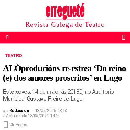
Revista Galega de Teatro
B
Menu
TEATRO
ALÓproducións re-estrea ‘Do reino
(e) dos amores proscritos’ en Lugo
Este xoves, 14 de maio, ás 20h30, no Auditorio
Municipal Gustavo Freire de Lugo
por
Redacción
13/05/2026, 13:18
Actualizado
13/05/2026, 14:10
4k
Vistas