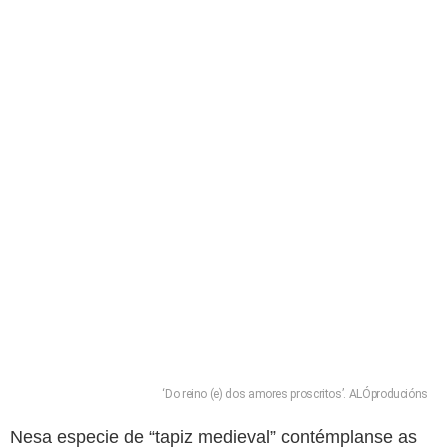
‘Do reino (e) dos amores proscritos’. ALÓproducións
Nesa especie de “tapiz medieval” contémplanse as