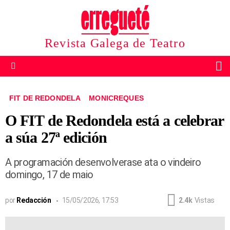
Revista Galega de Teatro
B
Menu
FIT DE REDONDELA
MONICREQUES
O FIT de Redondela está a celebrar
a súa 27ª edición
A programación desenvolverase ata o vindeiro
domingo, 17 de maio
por
Redacción
15/05/2026, 17:53
2.4k
Vistas