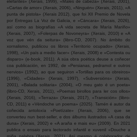
elefantes» (Xerais, 1999), «Males de cabeza» (Xerais, 2001),
«Cartas de amor» (Xerais, 2006), «Ninguén» (Xerais, 2011), «A
punta de pistola» (Xerais 2012), que foi XII Premio de Novela
por Entregas La Voz de Galicia, e «Cáncara» (Xerais, 2026),
así como as biografías «A vida secreta de María Mariño»
(Xerais, 2007), «Folerpas de Novoneyra» (Xerais, 2010) e «A
voz que vén da seitura» (libro-CD, 2007). No ámbito do
xornalismo, publicou os libros «Territorio ocupado» (Xerais,
1998), «Un país a medio facer» (Xerais, 2008) e «Contesta ou
disparo» (e-book, 2011). A súa obra poética deuse a coñecer
coa publicación, en 1992, de «Persianas, pedramol e outros
nervios» (1992), ao que seguiron «Tortillas para os obreiros»
(1996), «Cidades» (Xerais, 1997), «Subversións» (Xerais,
2001), «Balada solitaria» (2004), «O meu gato é un poeta»
(libro-CD, Xerais, 2011), «Poemas birollos para ler cos ollos»
(Xerais, 2016), «Terraza» (Xerais, 2017), «Transición» (libro-
CD, 2011) e «Véndoche un poema» (2025). Tamén é autor da
coñecida antoloxía «Poetízate» (Xerais, 2006), que se
converteu nun best-seller, e dos álbums ilustrados «A casa da
duna» (Xerais, 2002) e «A araña e mais eu» (2009). En 2021
publica o ensaio para lectorado infantil e xuvenil «Douche a
miña palabra (Xerais, 2021). Así mesmo é colaborador de