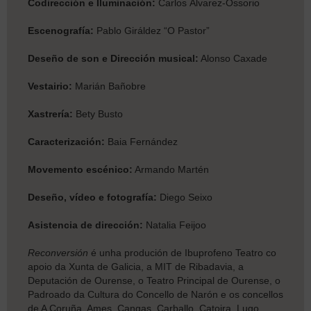
Codirección e Iluminación:
Carlos Álvarez-Ossorio
Escenografía:
Pablo Giráldez “O Pastor”
Deseño de son e Dirección musical:
Alonso Caxade
Vestairio:
Marián Bañobre
Xastrería:
Bety Busto
Caracterización:
Baia Fernández
Movemento escénico:
Armando Martén
Deseño, vídeo e fotografía:
Diego Seixo
Asistencia de dirección:
Natalia Feijoo
Reconversión
é unha produción de Ibuprofeno Teatro co
apoio da Xunta de Galicia, a MIT de Ribadavia, a
Deputación de Ourense, o Teatro Principal de Ourense, o
Padroado da Cultura do Concello de Narón e os concellos
de A Coruña, Ames, Cangas, Carballo, Catoira, Lugo,