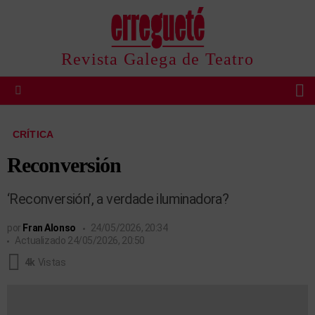
Revista Galega de Teatro
B
Menu
CRÍTICA
Reconversión
‘Reconversión’, a verdade iluminadora?
por
Fran Alonso
24/05/2026, 20:34
Actualizado
24/05/2026, 20:50
4k
Vistas