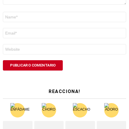
Nome
*
Correo
electrónico
*
Web
REACCIONA!