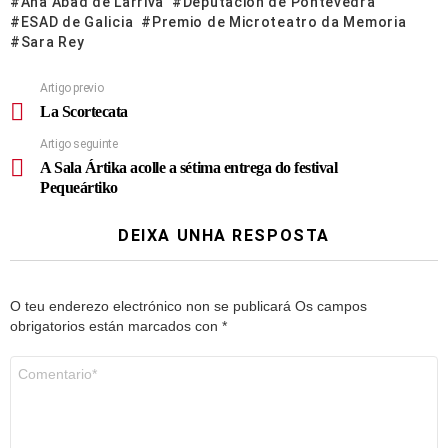
Ana Abad de Larriva
Deputación de Pontevedra
ESAD de Galicia
Premio de Microteatro da Memoria
Sara Rey
Artigo previo
La Scortecata
Artigo seguinte
A Sala Ártika acolle a sétima entrega do festival
Pequeártiko
DEIXA UNHA RESPOSTA
O teu enderezo electrónico non se publicará
Os campos
obrigatorios están marcados con
*
Comentario
*