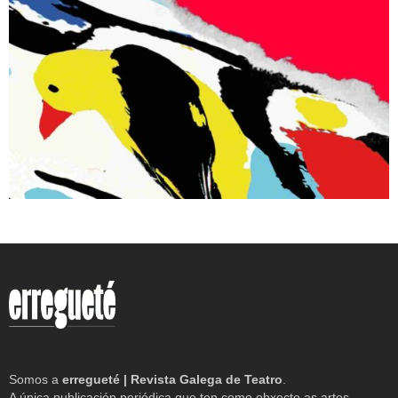
Somos a
erregueté | Revista Galega de Teatro
.
A única publicación periódica que ten como obxecto as artes