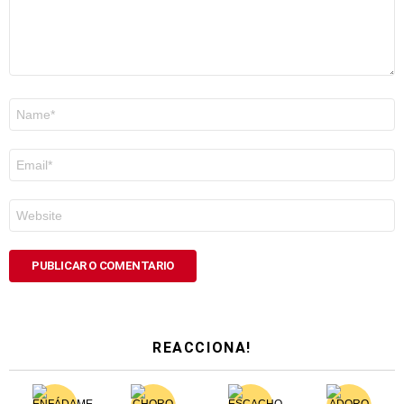
Nome
*
Correo
electrónico
*
Web
REACCIONA!