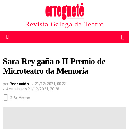
Revista Galega de Teatro
B
Menu
Sara Rey gaña o II Premio de
Microteatro da Memoria
por
Redacción
21/12/2021, 00:23
Actualizado
21/12/2021, 20:28
2.6k
Vistas