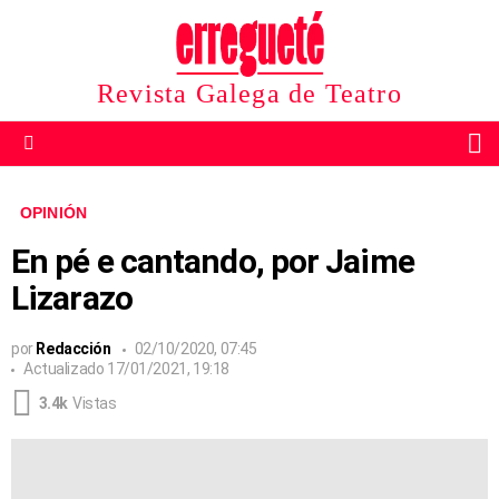
Revista Galega de Teatro
B
Menu
OPINIÓN
En pé e cantando, por Jaime
Lizarazo
por
Redacción
02/10/2020, 07:45
Actualizado
17/01/2021, 19:18
3.4k
Vistas