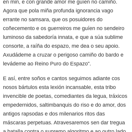
en min, e con grande amor me guíen no camiño.
Agora que pola miña profunda ignorancia vago
errante no samsara, que os posuidores do
coñecemento e os guerreiros me guíen no sendeiro
luminoso da sabedoría innata, e que a súa sublime
consorte, a raíña do espazo, me dea o seu apoio.
Axudádeme a cruzar o perigoso camiño do bardo e
levádeme ao Reino Puro do Espazo”.
E así, entre soños e cantos seguimos adiante cos
nosos bártulos esta lexión incansable, esta tribo
invencible de poetas, comediantes da legua, tráxicos
empedernidos, saltimbanquis do riso e do amor, dos
antigos rapsodas e dos milenarios ritos das
máscaras perpetuas. Atravesaremos sen dar tregua
a batalla contra o supremo algoritmo e ao outro lado