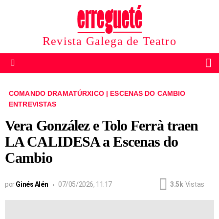
Revista Galega de Teatro
B
Menu
COMANDO DRAMATÚRXICO | ESCENAS DO CAMBIO
ENTREVISTAS
Vera González e Tolo Ferrà traen
LA CALIDESA a Escenas do
Cambio
por
Ginés Alén
07/05/2026, 11:17
3.5k
Vistas